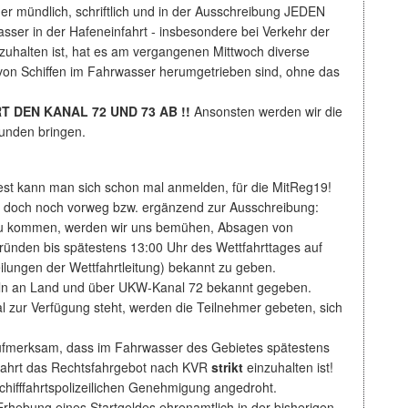
er mündlich, schriftlich und in der Ausschreibung JEDEN
ser in der Hafeneinfahrt - insbesondere bei Verkehr der
izuhalten ist, hat es am vergangenen Mittwoch diverse
von Schiffen im Fahrwasser herumgetrieben sind, ohne das
T DEN KANAL 72 UND 73 AB !!
Ansonsten werden wir die
Runden bringen.
dest kann man sich schon mal anmelden, für die MitReg19!
n doch noch vorweg bzw. ergänzend zur Ausschreibung:
u kommen, werden wir uns bemühen, Absagen von
ründen bis spätestens 13:00 Uhr des Wettfahrttages auf
eilungen der Wettfahrtleitung) bekannt zu geben.
ln an Land und über UKW-Kanal 72 bekannt gegeben.
 zur Verfügung steht, werden die Teilnehmer gebeten, sich
aufmerksam, dass im Fahrwasser des Gebietes spätestens
ffahrt das Rechtsfahrgebot nach KVR
strikt
einzuhalten ist!
chifffahrtspolizeilichen Genehmigung angedroht.
rhebung eines Startgeldes ehrenamtlich in der bisherigen