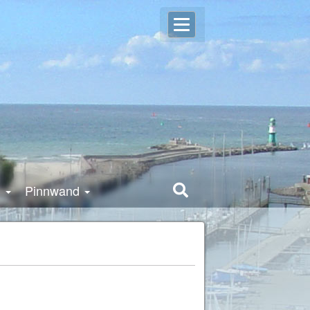
Open
Login
user
settings
g
Pinnwand