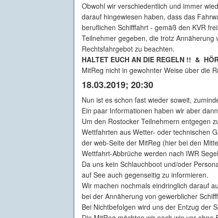
Obwohl wir verschiedentlich und immer wied
darauf hingewiesen haben, dass das Fahrwas
beruflichen Schifffahrt - gemäß den KVR fre
Teilnehmer gegeben, die trotz Annäherung 
Rechtsfahrgebot zu beachten.
HALTET EUCH AN DIE REGELN !! & HÖR
MitReg nicht in gewohnter Weise über die 
18.03.2019; 20:30
Nun ist es schon fast wieder soweit, zumin
Ein paar Informationen haben wir aber dan
Um den Rostocker Teilnehmern entgegen z
Wettfahrten aus Wetter- oder technischen G
der web-Seite der MitReg (hier bei den Mitt
Wettfahrt-Abbrüche werden nach IWR Sege
Da uns kein Schlauchboot und/oder Personal
auf See auch gegenseitig zu informieren.
Wir machen nochmals eindringlich darauf 
bei der Annäherung von gewerblicher Schif
Bei Nichtbefolgen wird uns der Entzug der S
Die MitReg möchten wir nach wie vor ohne E