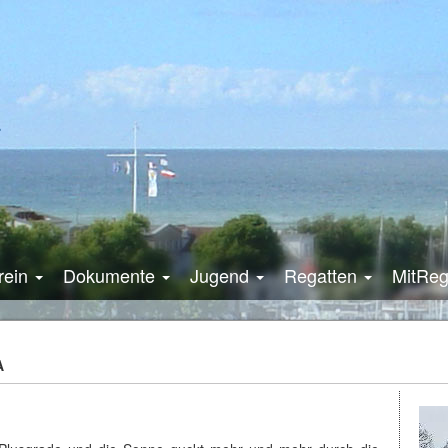
rein
Dokumente
Jugend
Regatten
MitRe
A