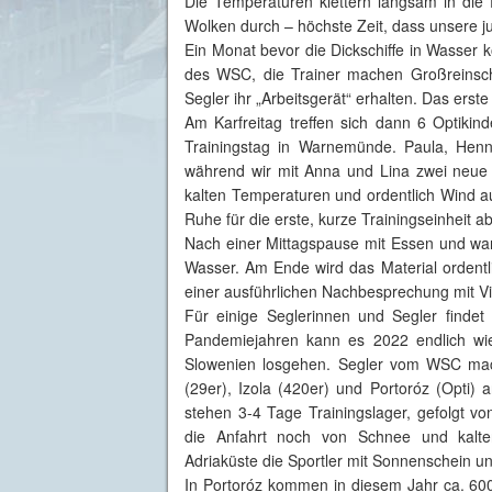
Die Temperaturen klettern langsam in di
Wolken durch – höchste Zeit, dass unsere j
Ein Monat bevor die Dickschiffe in Wasser
des WSC, die Trainer machen Großreinschi
Segler ihr „Arbeitsgerät“ erhalten. Das erste
Am Karfreitag treffen sich dann 6 Optiki
Trainingstag in Warnemünde. Paula, Hen
während wir mit Anna und Lina zwei neue
kalten Temperaturen und ordentlich Wind a
Ruhe für die erste, kurze Trainingseinheit ab
Nach einer Mittagspause mit Essen und wa
Wasser. Am Ende wird das Material ordent
einer ausführlichen Nachbesprechung mit Vi
Für einige Seglerinnen und Segler findet
Pandemiejahren kann es 2022 endlich wied
Slowenien losgehen. Segler vom WSC mach
(29er), Izola (420er) und Portoróz (Opti)
stehen 3-4 Tage Trainingslager, gefolgt v
die Anfahrt noch von Schnee und kalte
Adriaküste die Sportler mit Sonnenschein u
In Portoróz kommen in diesem Jahr ca. 6