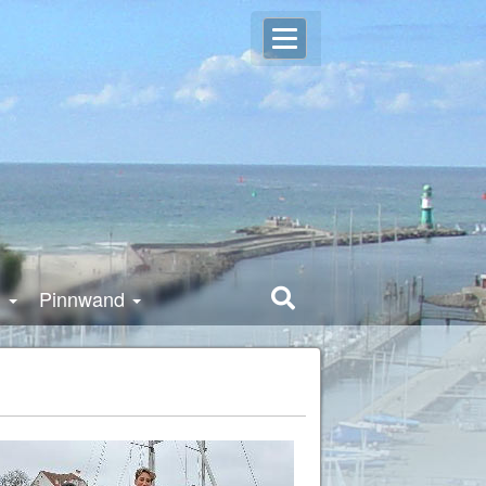
Open
Login
user
settings
g
Pinnwand