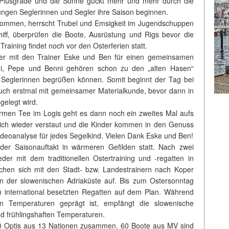
e Plusgrade und die Sonne guckt mehr und mehr durch die
ungen Seglerinnen und Segler ihre Saison beginnen.
 kommen, herrscht Trubel und Emsigkeit im Jugendschuppen
ff, überprüfen die Boote, Ausrüstung und Rigs bevor die
 Training findet noch vor den Osterferien statt.
nder mit den Trainer Eske und Ben für einen gemeinsamen
ni, Pepe und Benni gehören schon zu den „alten Hasen“
 Seglerinnen begrüßen können. Somit beginnt der Tag bei
uch erstmal mit gemeinsamer Materialkunde, bevor dann in
gelegt wird.
rmen Tee im Logis geht es dann noch ein zweites Mal aufs
lich wieder verstaut und die Kinder kommen in den Genuss
deoanalyse für jedes Segelkind. Vielen Dank Eske und Ben!
 der Saisonauftakt in wärmeren Gefilden statt. Nach zwei
er mit dem traditionellen Ostertraining und -regatten in
en sich mit den Stadt- bzw. Landestrainern nach Koper
 an der slowenischen Adriaküste auf. Bis zum Ostersonntag
on international besetzten Regatten auf dem Plan. Während
n Temperaturen geprägt ist, empfängt die slowenische
nd frühlingshaften Temperaturen.
00 Optis aus 13 Nationen zusammen. 60 Boote aus MV sind