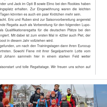
exander und Jack im Opti B sowie Elmo bei den Rookies haben
gsplatz erhalten. Zur Eingewöhnung waren die leichten
 Tagen könnten es auch ein paar Knötchen mehr sein.
bracht. Eric und Ruben sind zur Saisonvorbereitung angereist
nde Regatta auch als Vorbereitung für den folgenden Lupo-
s Qualifikationsregatta für die deutschen Plätze bei den
ngiert. Mit dabei ist zum ersten Mal in 420er auch Piet, der
oot in diesem Jahr vollziehen wird.
ingefunden, um nach den Trainingstagen dann ihren Eurocup
rtreten. Sowohl Fiene mit ihrer Segelpartnerin Lotte vom
d Johann sammeln hier in einem starken Feld weiter
isonstart und tolle Regattatage. Wir freuen uns schon auf