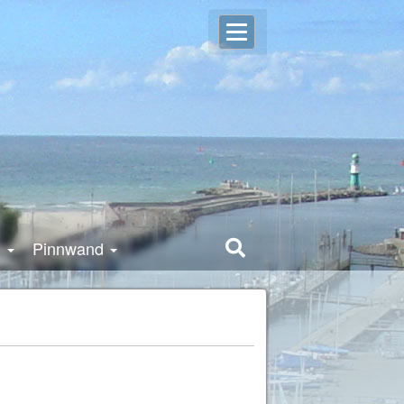
Open
Login
user
settings
g
Pinnwand