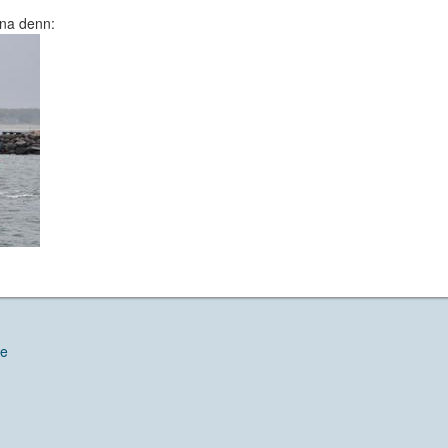
 na denn:
de