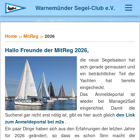
Warnemünder Segel-Club e.V.
Toggl
Navig
Home
MitReg
2026
Hallo Freunde der MitReg 2026,
die neue Segelsaison hat
sich gerade gemausert und
ein beträchtlicher Teil der
Yachten hat bereits
eingecheckt.
Das Anmeldeportal ist
wieder bei Manage2Sail
eingerichtet. Damit die
Sucherei gar nicht erst nötig ist, gibt es hier auch gleich
den Link
zum Anmeldeportal bei m2s
.
Ein paar Dinge haben sich aus den Erfahrungen der letzten Jahre
für 2026 geändert, so dass es schon Sinn macht die