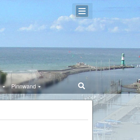
Open
Login
user
settings
g
Pinnwand