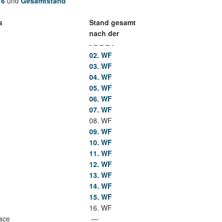
16
und
Gesamtstand
s
Stand gesamt
nach der
- – – – -
02. WF
03. WF
04. WF
05. WF
06. WF
07. WF
08. WF
09. WF
10. WF
11. WF
12. WF
13. WF
14. WF
15. WF
16. WF
ace
—