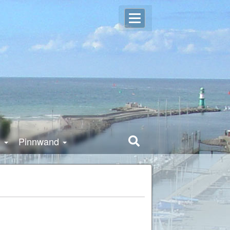
Open
Login
user
settings
g
Pinnwand