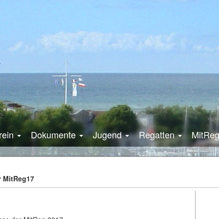
rein
Dokumente
Jugend
Regatten
MitRe
r MitReg17