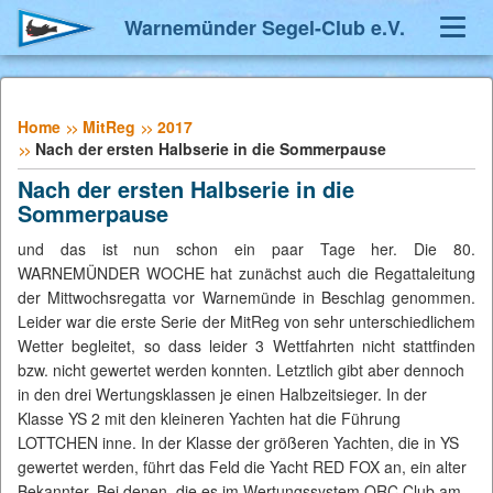
Warnemünder Segel-Club e.V.
Toggl
Navig
Home
MitReg
2017
Nach der ersten Halbserie in die Sommerpause
Nach der ersten Halbserie in die
Sommerpause
und das ist nun schon ein paar Tage her. Die 80.
WARNEMÜNDER WOCHE hat zunächst auch die Regattaleitung
der Mittwochsregatta vor Warnemünde in Beschlag genommen.
Leider war die erste Serie der MitReg von sehr unterschiedlichem
Wetter begleitet, so dass leider 3 Wettfahrten nicht stattfinden
bzw. nicht gewertet werden konnten. Letztlich gibt aber dennoch
in den drei Wertungsklassen je einen Halbzeitsieger. In der
Klasse YS 2 mit den kleineren Yachten hat die Führung
LOTTCHEN inne. In der Klasse der größeren Yachten, die in YS
gewertet werden, führt das Feld die Yacht RED FOX an, ein alter
Bekannter. Bei denen, die es im Wertungssystem ORC Club am