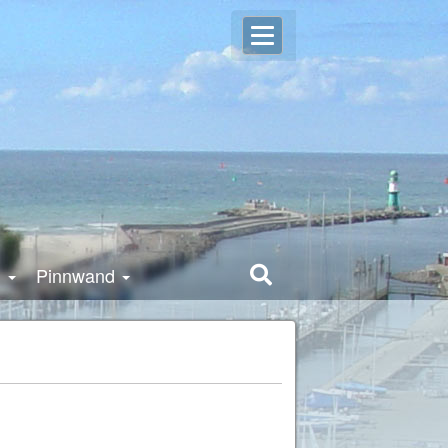
Open
Login
user
settings
g
Pinnwand