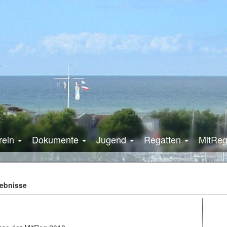
rein
Dokumente
Jugend
Regatten
MitRe
gebnisse