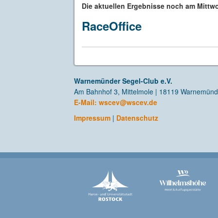
Die aktuellen Ergebnisse noch am Mitt
RaceOffice
Warnemünder Segel-Club e.V.
Am Bahnhof 3, Mittelmole | 18119 Warnemün
E-Mail:
wscev@wscev.de
Impressum
|
Datenschutz