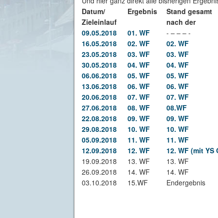
Und hier ganz direkt alle bisherigen Ergebn
Datum/
Ergebnis
Stand gesamt
Zieleinlauf
nach der
09.05.2018
01. WF
- – – – -
16.05.2018
02. WF
02. WF
23.05.2018
03. WF
03. WF
30.05.2018
04. WF
04. WF
06.06.2018
05. WF
05. WF
13.06.2018
06. WF
06. WF
20.06.2018
07. WF
07. WF
27.06.2018
08. WF
08.WF
22.08.2018
09. WF
09. WF
29.08.2018
10. WF
10. WF
05.09.2018
11. WF
11. WF
12.09.2018
12. WF
12. WF (mit YS 
19.09.2018
13. WF
13. WF
26.09.2018
14. WF
14. WF
03.10.2018
15.WF
Endergebnis