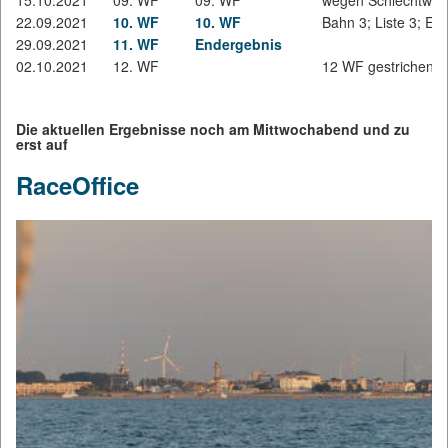
15.10.2021
09. WF
09. WF
wegen Schlechtwett
22.09.2021
10. WF
10. WF
Bahn 3; Liste 3; E 3
29.09.2021
11. WF
Endergebnis
02.10.2021
12. WF
12 WF gestrichen
Die aktuellen Ergebnisse noch am Mittwochabend und zu
erst auf
RaceOffice