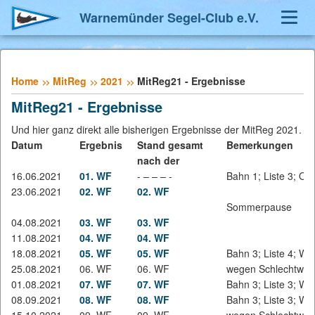
Warnemünder Segel-Club e.V.
Toggl
Navig
Home
MitReg
2021
MitReg21 - Ergebnisse
MitReg21 - Ergebnisse
Und hier ganz direkt alle bisherigen Ergebnisse der MitReg 2021.
Datum
Ergebnis
Stand gesamt
Bemerkungen
nach der
16.06.2021
01. WF
- – – – -
Bahn 1; Liste 3; O
23.06.2021
02. WF
02. WF
Sommerpause
04.08.2021
03. WF
03. WF
11.08.2021
04. WF
04. WF
18.08.2021
05. WF
05. WF
Bahn 3; Liste 4; W 
25.08.2021
06. WF
06. WF
wegen Schlechtwett
01.08.2021
07. WF
07. WF
Bahn 3; Liste 3; W 
08.09.2021
08. WF
08. WF
Bahn 3; Liste 3; W 