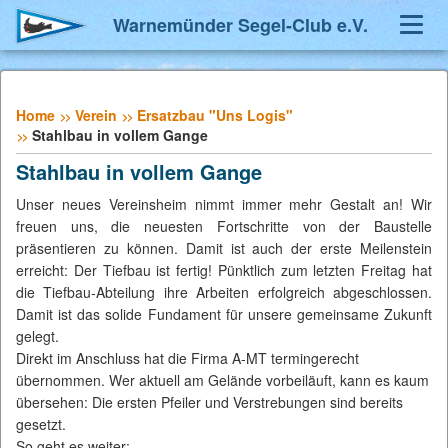
Warnemünder Segel-Club e.V.
Toggl
Navig
Home
Verein
Ersatzbau "Uns Logis"
Stahlbau in vollem Gange
Stahlbau in vollem Gange
Unser neues Vereinsheim nimmt immer mehr Gestalt an! Wir
freuen uns, die neuesten Fortschritte von der Baustelle
präsentieren zu können. Damit ist auch der erste Meilenstein
erreicht: Der Tiefbau ist fertig! Pünktlich zum letzten Freitag hat
die Tiefbau-Abteilung ihre Arbeiten erfolgreich abgeschlossen.
Damit ist das solide Fundament für unsere gemeinsame Zukunft
gelegt.
Direkt im Anschluss hat die Firma A-MT termingerecht
übernommen. Wer aktuell am Gelände vorbeiläuft, kann es kaum
übersehen: Die ersten Pfeiler und Verstrebungen sind bereits
gesetzt.
So geht es weiter: