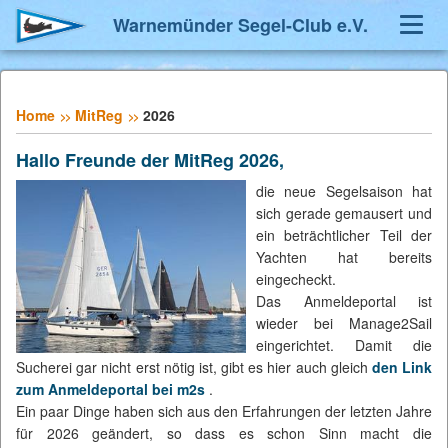
Warnemünder Segel-Club e.V.
Navig
umsch
Home
MitReg
2026
Hallo Freunde der MitReg 2026,
die neue Segelsaison hat
sich gerade gemausert und
ein beträchtlicher Teil der
Yachten hat bereits
eingecheckt.
Das Anmeldeportal ist
wieder bei Manage2Sail
eingerichtet. Damit die
Sucherei gar nicht erst nötig ist, gibt es hier auch gleich
den Link
zum Anmeldeportal bei m2s
.
Ein paar Dinge haben sich aus den Erfahrungen der letzten Jahre
für 2026 geändert, so dass es schon Sinn macht die