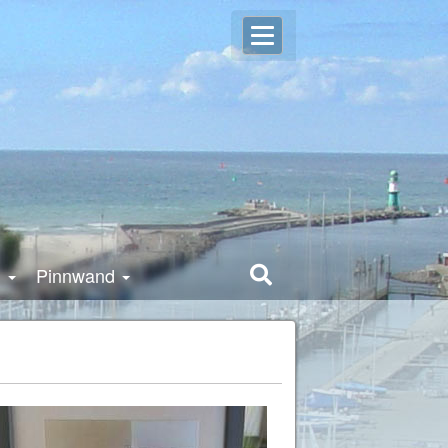
Open
Login
user
settings
g
Pinnwand