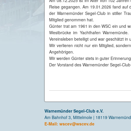
Am 08.12.2025 ist im Alter von 102 Jahren 
Reise gegangen. Am 19.01.2026 fand auf de
der Warnemünder Segel-Club in stiller Tra
Mitglied genommen hat.
Günter trat am 1961 in den WSC ein und war
Westbrücke im Yachthafen Warnemünde. M
Vereinsleben beteiligt und war geschätzt in
Wir verlieren nicht nur ein Mitglied, sonde
Angehörigen.
Wir werden Günter stets in guter Erinnerung
Der Vorstand des Warnemünder Segel-Club 
Warnemünder Segel-Club e.V.
Am Bahnhof 3, Mittelmole | 18119 Warnemün
E-Mail:
wscev@wscev.de