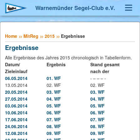
Warnemünder Segel-Club e.V.
Navig
umsch
Home
MitReg
2015
Ergebnisse
Ergebnisse
Alle Ergebnisse des Jahres 2015 chronologisch in Tabellenform.
Datum/
Ergebnis
Stand gesamt
Zieleinlauf
nach der
06.05.2014
01. WF
- – – – -
13.05.2014
02. WF
02. WF
20.05.2014
03. WF
03. WF
27.05.2014
04. WF
04. WF
03.06.2014
05. WF
05. WF
10.06.2014
06. WF
06. WF
17.06.2014
07. WF
07. WF
24.06.2014
08. WF
08. WF
12.08.2014
09. WF
09. WF