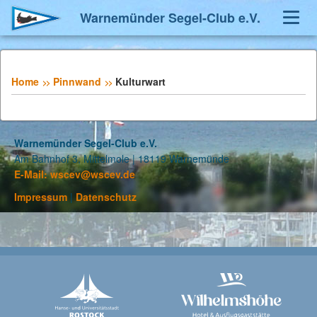
Warnemünder Segel-Club e.V.
Navig
umsch
Home
Pinnwand
Kulturwart
Warnemünder Segel-Club e.V.
Am Bahnhof 3, Mittelmole | 18119 Warnemünde
E-Mail:
wscev@wscev.de
Impressum
|
Datenschutz