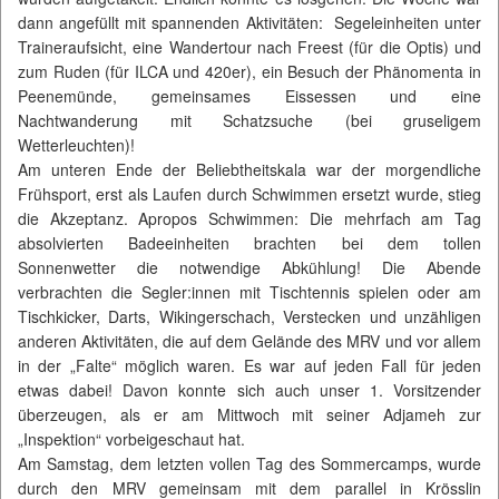
dann angefüllt mit spannenden Aktivitäten: Segeleinheiten unter
Traineraufsicht, eine Wandertour nach Freest (für die Optis) und
zum Ruden (für ILCA und 420er), ein Besuch der Phänomenta in
Peenemünde, gemeinsames Eissessen und eine
Nachtwanderung mit Schatzsuche (bei gruseligem
Wetterleuchten)!
Am unteren Ende der Beliebtheitskala war der morgendliche
Frühsport, erst als Laufen durch Schwimmen ersetzt wurde, stieg
die Akzeptanz. Apropos Schwimmen: Die mehrfach am Tag
absolvierten Badeeinheiten brachten bei dem tollen
Sonnenwetter die notwendige Abkühlung! Die Abende
verbrachten die Segler:innen mit Tischtennis spielen oder am
Tischkicker, Darts, Wikingerschach, Verstecken und unzähligen
anderen Aktivitäten, die auf dem Gelände des MRV und vor allem
in der „Falte“ möglich waren. Es war auf jeden Fall für jeden
etwas dabei! Davon konnte sich auch unser 1. Vorsitzender
überzeugen, als er am Mittwoch mit seiner Adjameh zur
„Inspektion“ vorbeigeschaut hat.
Am Samstag, dem letzten vollen Tag des Sommercamps, wurde
durch den MRV gemeinsam mit dem parallel in Krösslin