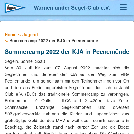
Warnemünder Segel-Club e.V.
Navig
umsch
Home
Jugend
Sommercamp 2022 der KJA in Peenemünde
Sommercamp 2022 der KJA in Peenemünde
Segeln, Sonne, Spaß
Vom 30. Juli bis zum 07. August 2022 machten sich die
Segler:innen und Betreuer der KJA auf den Weg zum MRV
Peenemünde, um gemeinsam mit den Teilnehmer:innen vor Ort
und den aus Berlin angereisten Segler:innen des Dahme Jacht
Club e.V. (DJC) das traditionelle Sommercamp zu verbringen.
Beladen mit 10 Optis, 1 ILCA und 2 420er, dazu Zelte,
Schlafsäcke, unzählige Segelklamotten und diversen
Süßigkeitenvorräte nahmen die Kinder und Jugendlichen das
großzügige Gelände des MRV unweit des Technikmuseums in
Beschlag, die Zeltstadt stand nach kurzer Zeit und die Boote
wurden aufgetakelt. Endlich konnte es losgehen. Die Woche war