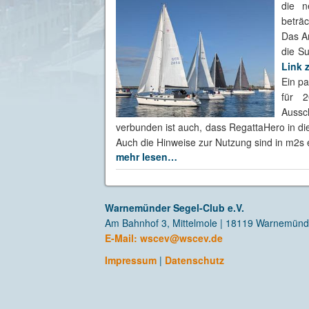
die n
beträc
Das An
die Su
Link 
Ein pa
für 
Aussc
verbunden ist auch, dass RegattaHero in die
Auch die Hinweise zur Nutzung sind in m2s ei
mehr lesen…
Warnemünder Segel-Club e.V.
Am Bahnhof 3, Mittelmole | 18119 Warnemün
E-Mail:
wscev@wscev.de
Impressum
|
Datenschutz