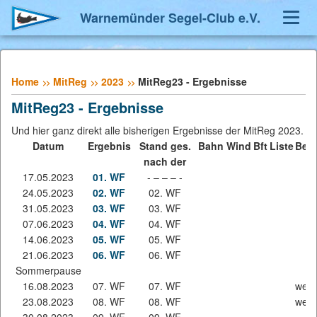
Warnemünder Segel-Club e.V.
Navig
umsch
Home
MitReg
2023
MitReg23 - Ergebnisse
MitReg23 - Ergebnisse
Und hier ganz direkt alle bisherigen Ergebnisse der MitReg 2023.
Datum
Ergebnis
Stand ges.
Bahn
Wind
Bft
Liste
Bem
nach der
17.05.2023
01. WF
- – – – -
24.05.2023
02. WF
02. WF
31.05.2023
03. WF
03. WF
07.06.2023
04. WF
04. WF
14.06.2023
05. WF
05. WF
21.06.2023
06. WF
06. WF
Sommerpause
16.08.2023
07. WF
07. WF
wege
23.08.2023
08. WF
08. WF
wege