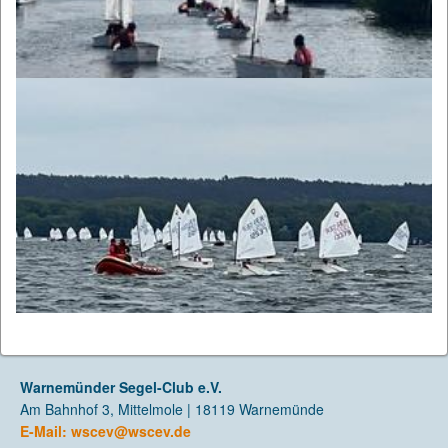
Warnemünder Segel-Club e.V.
Am Bahnhof 3, Mittelmole | 18119 Warnemünde
E-Mail:
wscev@wscev.de