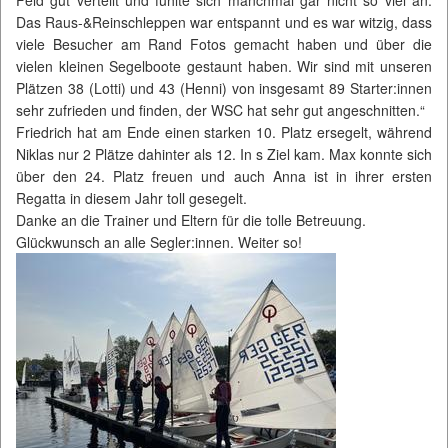
Feld gut verteilt und fühlte sich manchmal gar nicht so viel an.
Das Raus-&Reinschleppen war entspannt und es war witzig, dass
viele Besucher am Rand Fotos gemacht haben und über die
vielen kleinen Segelboote gestaunt haben. Wir sind mit unseren
Plätzen 38 (Lotti) und 43 (Henni) von insgesamt 89 Starter:innen
sehr zufrieden und finden, der WSC hat sehr gut angeschnitten.“
Friedrich hat am Ende einen starken 10. Platz ersegelt, während
Niklas nur 2 Plätze dahinter als 12. In s Ziel kam. Max konnte sich
über den 24. Platz freuen und auch Anna ist in ihrer ersten
Regatta in diesem Jahr toll gesegelt.
Danke an die Trainer und Eltern für die tolle Betreuung.
Glückwunsch an alle Segler:innen. Weiter so!