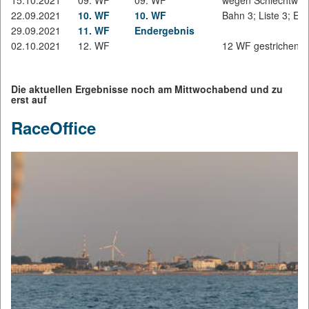
15.10.2021
09. WF
09. WF
wegen Schlechtwett
22.09.2021
10. WF
10. WF
Bahn 3; Liste 3; E 3
29.09.2021
11. WF
Endergebnis
02.10.2021
12. WF
12 WF gestrichen
Die aktuellen Ergebnisse noch am Mittwochabend und zu
erst auf
RaceOffice