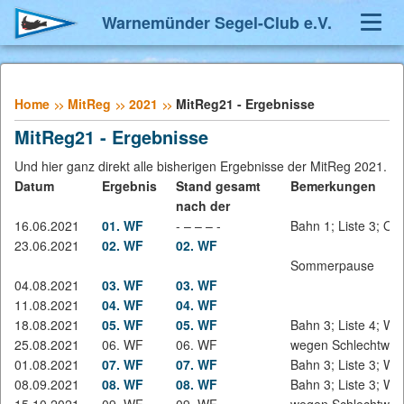
Warnemünder Segel-Club e.V.
Navig
umsch
Home
MitReg
2021
MitReg21 - Ergebnisse
MitReg21 - Ergebnisse
Und hier ganz direkt alle bisherigen Ergebnisse der MitReg 2021.
Datum
Ergebnis
Stand gesamt
Bemerkungen
nach der
16.06.2021
01. WF
- – – – -
Bahn 1; Liste 3; O
23.06.2021
02. WF
02. WF
Sommerpause
04.08.2021
03. WF
03. WF
11.08.2021
04. WF
04. WF
18.08.2021
05. WF
05. WF
Bahn 3; Liste 4; W 
25.08.2021
06. WF
06. WF
wegen Schlechtwett
01.08.2021
07. WF
07. WF
Bahn 3; Liste 3; W 
08.09.2021
08. WF
08. WF
Bahn 3; Liste 3; W 