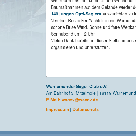
Wir freuen uns, am kommenden Wochenende
Baumaßnahmen auf dem Gelände wieder 
140 jungen Opti-Seglern
auszurichten zu k
Vereine, Rostocker Yachtclub und Warnemün
schöne Brise Wind, Sonne und faire Wettkäm
Sonnabend um 12 Uhr.
Vielen Dank bereits an dieser Stelle an uns
organisieren und unterstützen.
Warnemünder Segel-Club e.V.
Am Bahnhof 3, Mittelmole | 18119 Warnemün
E-Mail:
wscev@wscev.de
Impressum
|
Datenschutz