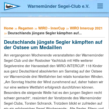
Warnemünder Segel-Club e.V.
Navig
umsch
Home
Regatten
WIRO - InterCup
WIRO Intercup 2021
Deutschlands jüngste Segler kämpften auf...
Deutschlands jüngste Segler kämpften auf
der Ostsee um Medaillen
Am vergangenen Wochenende veranstalteten der Warnemünder
Segel-Club und der Rostocker Yachtclub mit Hilfe weiterer
Segelvereine der Hansestadt den WIRO-INTERCUP. 118 Kinder
aus ganz Deutschland absolvierten am Samstag auf der Ostsee
vor Warnemünde drei Wettfahrten bei relativ konstanten Winden.
„Am Sonntag frischte der Wind zunehmend auf, daher haben wir
nur eine weitere Wettfahrt erfolgreich durchführen können.
Besonders die steigende Welle hat es den jungen Seglern recht
schwer gemacht“, resümiert der Vorsitzende des Warnemünder
Segel-Clubs, Torsten Schranck. Trotzdem blickt er zufrieden auf
ein ein erfolgreiches Segel-Wochenende: „Alle Segler, Eltern und