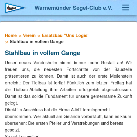
Warnemünder Segel-Club e.V.
Navig
umsch
Home
Verein
Ersatzbau "Uns Logis"
Stahlbau in vollem Gange
Stahlbau in vollem Gange
Unser neues Vereinsheim nimmt immer mehr Gestalt an! Wir
freuen uns, die neuesten Fortschritte von der Baustelle
präsentieren zu können. Damit ist auch der erste Meilenstein
erreicht: Der Tiefbau ist fertig! Pünktlich zum letzten Freitag hat
die Tiefbau-Abteilung ihre Arbeiten erfolgreich abgeschlossen.
Damit ist das solide Fundament für unsere gemeinsame Zukunft
gelegt.
Direkt im Anschluss hat die Firma A-MT termingerecht
übernommen. Wer aktuell am Gelände vorbeiläuft, kann es kaum
übersehen: Die ersten Pfeiler und Verstrebungen sind bereits
gesetzt.
So geht es weiter: